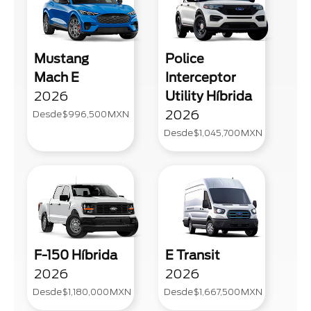
Mustang
Police
Mach E
Interceptor
2026
Utility Híbrida
2026
Desde
$996,500
MXN
Desde
$1,045,700
MXN
F-150 Híbrida
E Transit
2026
2026
Desde
$1,180,000
MXN
Desde
$1,667,500
MXN