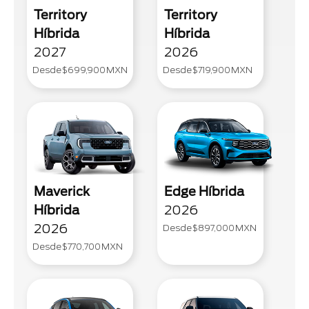
Territory
Territory
Híbrida
Híbrida
2027
2026
Desde
$699,900
MXN
Desde
$719,900
MXN
Maverick
Edge Híbrida
Híbrida
2026
2026
Desde
$897,000
MXN
Desde
$770,700
MXN