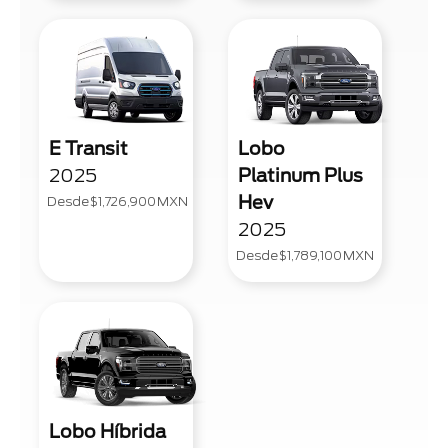
E Transit
Lobo
2025
Platinum Plus
Hev
Desde
$1,726,900
MXN
2025
Desde
$1,789,100
MXN
Lobo Híbrida